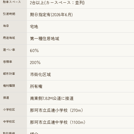
駐車スペース
2台以上(カースペース：並列)
引渡時期
期日指定有(2026年6月)
地目
宅地
用途地域
第一種住居地域
建ぺい率
60％
容積率
200％
都市計画
市街化区域
権利種類
所有権
接道
南東側7.82M公道に接道
小学校区
那珂市立瓜連小学校（270m）
中学校区
那珂市立瓜連中学校（1100m）
取引態様