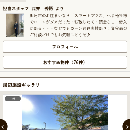
担当スタッフ
武井 秀悟
より
那珂市のお住まいなら「スマートプラス」へ♪他社様
でローンがダメだった・転職したて・頭金なし・借入
がある・・・などでもローン通過実績あり！資金面の
ご相談だけでもお気軽にどうぞ♪
プロフィール
76
おすすめ物件（
件）
周辺施設ギャラリー
1/9