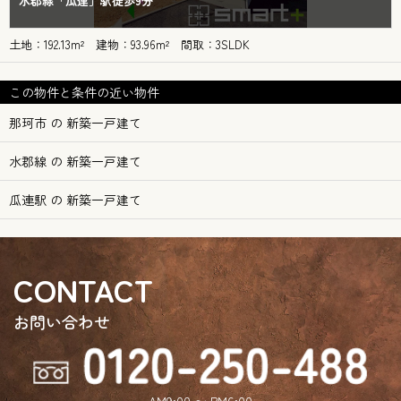
水郡線「瓜連」駅徒歩9分
土地：192.13m² 建物：93.96m² 間取：3SLDK
この物件と条件の近い物件
那珂市 の 新築一戸建て
水郡線 の 新築一戸建て
瓜連駅 の 新築一戸建て
CONTACT
お問い合わせ