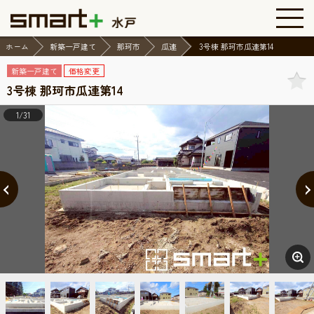
ホーム
新築一戸建て
那珂市
瓜連
3号棟 那珂市瓜連第14
新築一戸建て
価格変更
3号棟 那珂市瓜連第14
1/31