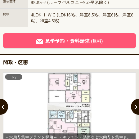
建物面積
98.82m² (ルーフバルコニー9.72平米除く)
間取
4LDK + WIC (LDK16帖、洋室8.5帖、洋室6帖、洋室6
帖、和室4.5帖)
見学予約・資料請求
(無料)
間取・区画
1/2
～水周り集中プランを採用～ ・キッチン・洗面など水回りを集中させることで家事のしやすい間取。 ・日々の事なので家事導線もご見学の際にぜひチェックしてみてください。