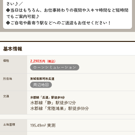
さい♪／
◆当日はもちろん、お仕事終わりの夜間やスキマ時間など短時間
でもご案内可能♪
◆ご自宅や最寄り駅などへのご送迎もお任せください！
基本情報
価格
2,290
万円（税込）
ローンシミュレーション
所在地
茨城県那珂市瓜連
周辺地図
交通
水郡線「瓜連」駅徒歩9分
水郡線「静」駅徒歩12分
水郡線「常陸鴻巣」駅徒歩59分
土地面積
195.49m² 実測