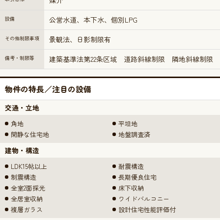
媒介
設備
公営水道、本下水、個別LPG
その他制限事項
景観法、日影制限有
備考・制限等
建築基準法第22条区域 道路斜線制限 隣地斜線制限
物件の特長／注目の設備
交通・立地
角地
平坦地
閑静な住宅地
地盤調査済
建物・構造
LDK15帖以上
耐震構造
制震構造
長期優良住宅
全室2面採光
床下収納
全居室収納
ワイドバルコニー
複層ガラス
設計住宅性能評価付