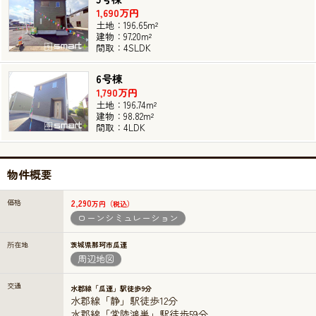
1,690万円
土地：196.65m²
建物：97.20m²
間取：4SLDK
6号棟
1,790万円
土地：196.74m²
建物：98.82m²
間取：4LDK
物件概要
価格
2,290
万円（税込）
ローンシミュレーション
所在地
茨城県那珂市瓜連
周辺地図
交通
水郡線「瓜連」駅徒歩9分
水郡線「静」駅徒歩12分
水郡線「常陸鴻巣」駅徒歩59分