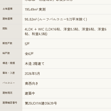
土地面積
195.49m² 実測
建物面積
98.82m² (ルーフバルコニー9.72平米除く)
間取
4LDK + WIC (LDK16帖、洋室8.5帖、洋室6帖、洋室6
帖、和室4.5帖)
販売戸数
5戸
総戸数
全6戸
構造・規模
木造 2階建て
築年・入居
2026年5月
バルコニー
南西向き
建物現況
建築中
建築確認番号
第25UDI1W建05639号