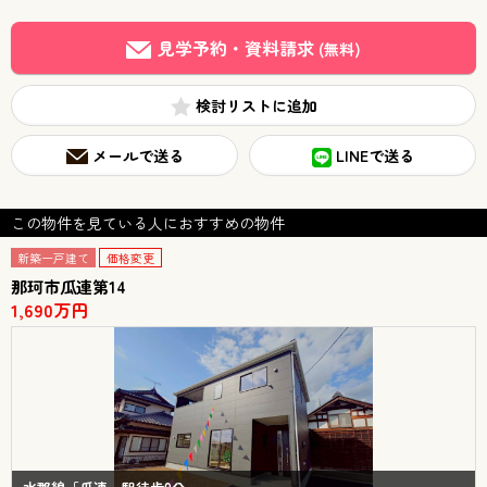
見学予約・資料請求
(無料)
検討リスト
メールで送る
LINEで送る
この物件を見ている人におすすめの物件
新築一戸建て
価格変更
那珂市瓜連第14
1,690万円