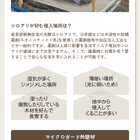
シロアリが好む侵入場所は？
高気密断熱住宅の天敵はシロアリで、日本国などは水溶性の防蟻
薬剤(ネオニコチノイド系)を使用した薬剤散布や加圧注入工法な
どが一般的ですが、薬剤は人体に影響を及ぼすリスク増加やシロ
アリの壊滅にまでは至りません。そこで、建築時に対策を切り替
えることで安心な住宅を手に入れることが可能です。
マイクロガード外壁材