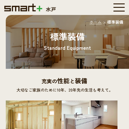
ホーム
標準装備
標準装備
Standard Equipment
性能
装備
充実の
と
大切なご家族のために
10年、20年先の
生活も考えて。