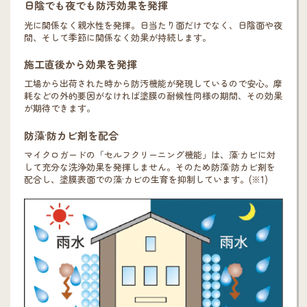
日陰でも夜でも防汚効果を発揮
光に関係なく親水性を発揮。日当たり面だけでなく、日陰面や夜
間、そして季節に関係なく効果が持続します。
施工直後から効果を発揮
工場から出荷された時から防汚機能が発現しているので安心。摩
耗などの外的要因がなければ塗膜の耐候性同様の期間、その効果
が期待できます。
防藻·防カビ剤を配合
マイクロガードの「セルフクリーニング機能」は、藻·カビに対
して充分な洗浄効果を発揮しません。そのため防藻·防カビ剤を
配合し、塗膜表面での藻·カビの生育を抑制しています。(※1)