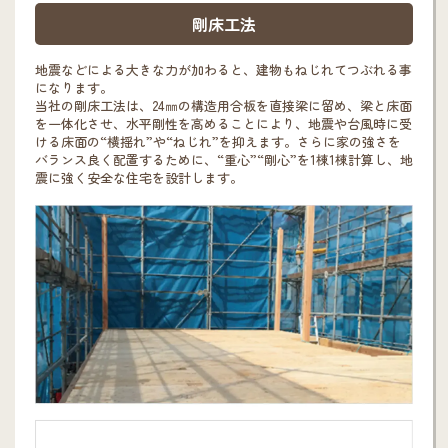
剛床工法
地震などによる大きな力が加わると、建物もねじれてつぶれる事
になります。
当社の剛床工法は、24㎜の構造用合板を直接梁に留め、梁と床面
を一体化させ、水平剛性を高めることにより、地震や台風時に受
ける床面の“横揺れ”や“ねじれ”を抑えます。さらに家の強さを
バランス良く配置するために、“重心”“剛心”を1棟1棟計算し、地
震に強く安全な住宅を設計します。