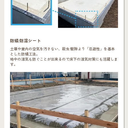
防蟻·防湿シート
土壌や室内の空気を汚さない、殺虫·駆除より「忌避性」を基本
とした防蟻工法。
地中の湿気も防ぐことが出来るので床下の湿気対策にも活躍しま
す。