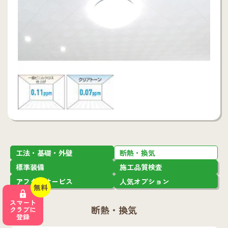
工法・基礎・外壁
断熱・換気
標準装備
施工品質検査
アフターサービス
人気オプション
無料
スマート
断熱・換気
クラブに
登録