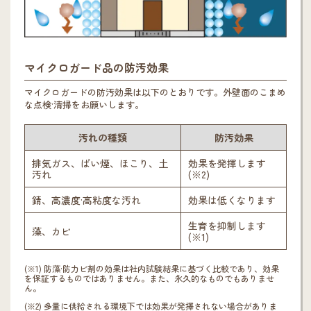
マイクロガード品の防汚効果
マイクロガードの防汚効果は以下のとおりです。外壁面のこまめ
な点検·清掃をお願いします。
汚れの種類
防汚効果
排気ガス、ばい煙、ほこり、土
効果を発揮します
汚れ
(※2)
錆、高濃度·高粘度な汚れ
効果は低くなります
生育を抑制します
藻、カビ
(※1)
(※1) 防藻·防力ビ剤の効果は社内試験結果に基づく比較であり、効果
を保証するものではありません。また、永久的なものでもありませ
ん。
(※2) 多量に供給される環境下では効果が発擇されない場合がありま