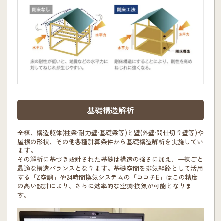
基礎構造解析
全棟、構造躯体(柱梁·耐力壁·基礎梁等)と壁(外壁·間仕切り壁等)や
屋根の形状、その他各種計算条件から基礎構造解析を実施してい
ます。
その解析に基づき設計された基礎は構造の強さに加え、一棟ごと
最適な構造バランスとなります。基礎空間を排気経路として活用
する「Z空調」や24時間換気システムの「ココチE」はこの精度
の高い設計により、さらに効率的な空調·換気が可能となりま
す。