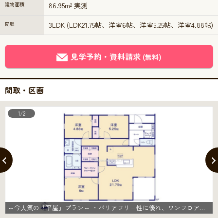
建物面積
86.95m² 実測
間取
3LDK (LDK21.75帖、洋室6帖、洋室5.25帖、洋室4.88帖)
見学予約・資料請求
(無料)
間取・区画
1/2
～今人気の「平屋」プラン～ ・バリアフリー性に優れ、ワンフロアで完結出来る事から人気が高まっている「平屋」プラン。 ・ぜひ一度ご見学いただき、その魅力をご体感くださいませ。