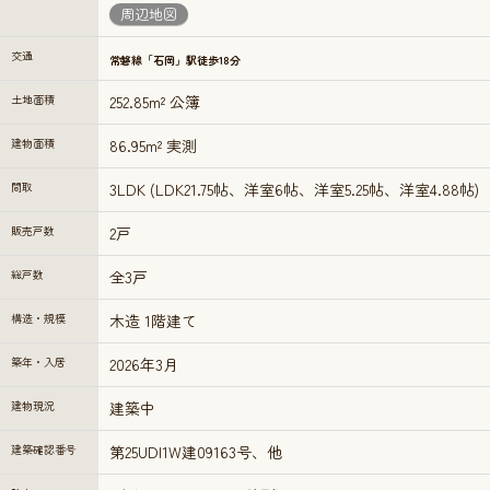
周辺地図
交通
常磐線「石岡」駅徒歩18分
土地面積
252.85m² 公簿
建物面積
86.95m² 実測
間取
3LDK (LDK21.75帖、洋室6帖、洋室5.25帖、洋室4.88帖)
販売戸数
2戸
総戸数
全3戸
構造・規模
木造 1階建て
築年・入居
2026年3月
建物現況
建築中
建築確認番号
第25UDI1W建09163号、他