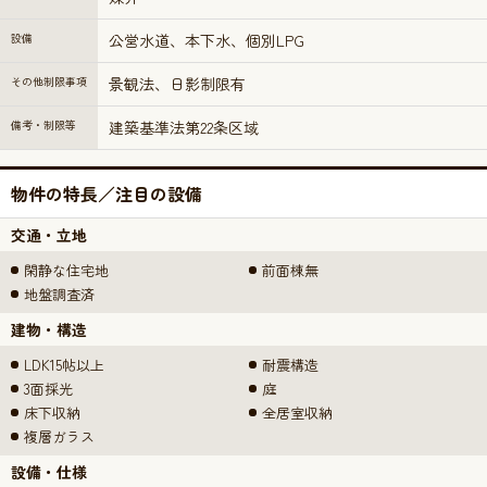
設備
公営水道、本下水、個別LPG
その他制限事項
景観法、日影制限有
備考・制限等
建築基準法第22条区域
物件の特長／注目の設備
交通・立地
閑静な住宅地
前面棟無
地盤調査済
建物・構造
LDK15帖以上
耐震構造
3面採光
庭
床下収納
全居室収納
複層ガラス
設備・仕様