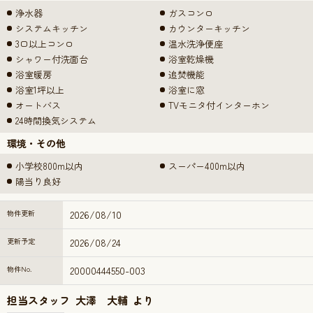
浄水器
ガスコンロ
システムキッチン
カウンターキッチン
3口以上コンロ
温水洗浄便座
シャワー付洗面台
浴室乾燥機
浴室暖房
追焚機能
浴室1坪以上
浴室に窓
オートバス
TVモニタ付インターホン
24時間換気システム
環境・その他
小学校800m以内
スーパー400m以内
陽当り良好
物件更新
2026/08/10
更新予定
2026/08/24
物件No.
20000444550-003
担当スタッフ
大澤 大輔
より