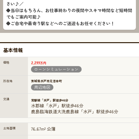
さい♪／
◆当日はもちろん、お仕事終わりの夜間やスキマ時間など短時間
でもご案内可能♪
◆ご自宅や最寄り駅などへのご送迎もお任せください！
基本情報
価格
2,299
万円
ローンシミュレーション
所在地
茨城県水戸市元吉田町
周辺地図
交通
常磐線「水戸」駅徒歩46分
水郡線「水戸」駅徒歩46分
鹿島臨海鉄道大洗鹿島線「水戸」駅徒歩46分
土地面積
76.67m² 公簿