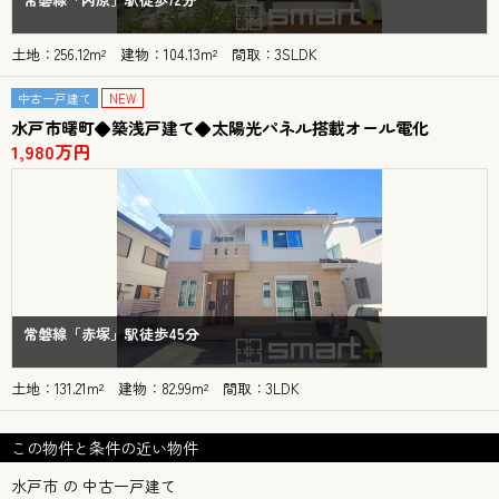
土地：256.12m² 建物：104.13m² 間取：3SLDK
中古一戸建て
NEW
水戸市曙町◆築浅戸建て◆太陽光パネル搭載オール電化
1,980万円
常磐線「赤塚」駅徒歩45分
土地：131.21m² 建物：82.99m² 間取：3LDK
この物件と条件の近い物件
水戸市 の 中古一戸建て